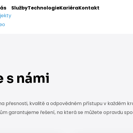
nás
Služby
Technologie
Kariéra
Kontakt
jekty
eo
 s námi
 na přesnosti, kvalitě a odpovědném přístupu v každém k
 garantujeme řešení, na která se můžete opravdu spo