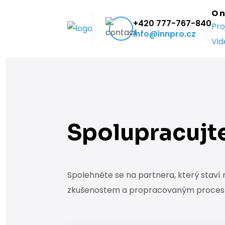
O 
+420 777-767-840
Pro
info@innpro.cz
Vid
Spolupracujte
Spolehněte se na partnera, který staví
zkušenostem a propracovaným procesům