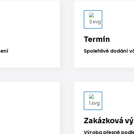
Termín
šení
Spolehlivé dodání v
Zakázková v
Výroba přesně podl