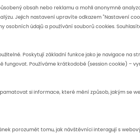
způsobený obsah nebo reklamu a mohli anonymně analyzo
analýzu. Jejich nastavení upravíte odkazem "Nastavení coo
y osobních údajů a používání souborů cookies. Souhlasít
žitelné. Poskytují základní funkce jako je navigace na st
 fungovat. Používáme krátkodobé (session cookie) – vym
pamatovat si informace, které mění způsob, jakým se w
ek porozumět tomu, jak návštěvníci interagují s webovým