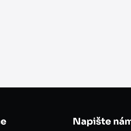
ce
Napište ná