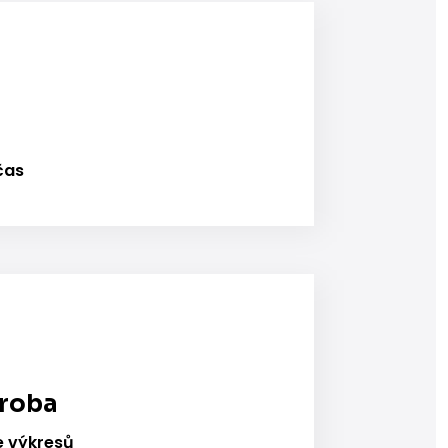
čas
ýroba
e výkresů