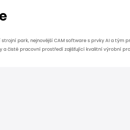
ie
í strojní park, nejnovější CAM software s prvky AI a tým 
 a čisté pracovní prostředí zajišťující kvalitní výrobní p