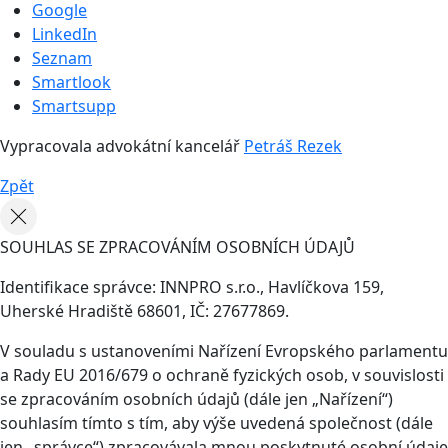
Google
LinkedIn
Seznam
Smartlook
Smartsupp
Vypracovala advokátní kancelář
Petráš Rezek
Zpět
SOUHLAS SE ZPRACOVÁNÍM OSOBNÍCH ÚDAJŮ
Identifikace správce: INNPRO s.r.o., Havlíčkova 159,
Uherské Hradiště 68601, IČ: 27677869.
V souladu s ustanoveními Nařízení Evropského parlamentu
a Rady EU 2016/679 o ochraně fyzických osob, v souvislosti
se zpracováním osobních údajů (dále jen „Nařízení“)
souhlasím tímto s tím, aby výše uvedená společnost (dále
jen „správce“) zpracovávala mnou poskytnuté osobní údaje